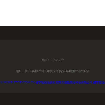
電話：1373583**
地址：浙江省紹興市袍江中興大道以西2幢4號樓二樓207室
W.WOWFACTORY.COM.CN
樓宇智能化技術
紹興市圖酷網絡科技有限公司
樓宇智能