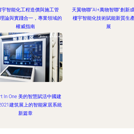
樓宇智能化工程造價與施工管
天翼物聯“AI+萬物智聯”創新成
 理論與實踐合一，專業領域的
樓宇智能化技術賦能新質生
權威指南
展
rt In One 美的智慧賦活中國建
2021建筑展上的智能家居系統
新篇章