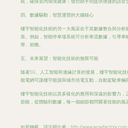
統，確保室內環境健康；聲控助手則提供便捷的語音
四、數據驅動：智慧運營的大腦核心
樓宇智能化技術的另一大風采在于其數據整合與分析
策。例如，智能停車場系統可分析車流數據，引導車
學、前瞻。
五、未來展望：智能化技術的無限可能
隨著5G、人工智能和邊緣計算的發展，樓宇智能化
能電網可讓樓宇能源與城市供電互動，自動駕駛車輛與
樓宇智能化技術以其多樣化的應用和深遠的影響力，
節能，從體驗到數據，每一個細節都閃耀著技能的風
如若轉載，請注明出處：http://www.wowfactory.com.cn/